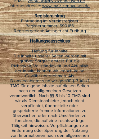
E-Mail:
vorstand@mv-zizenhausen.de
Internetadresse:
www.mv-zizenhausen.de
Registereintrag
Eintragung im Vereinsregister
Registernummer: 590166
Registergericht: Amtsgericht Freiburg
Haftungsausschluss
Haftung für Inhalte
Die Inhalte unserer Seiten wurden mit
größter Sorgfalt erstellt. Für die
Richtigkeit, Vollständigkeit und Aktualität
der Inhalte können wir jedoch keine
Gewähr übernehmen. Als
Diensteanbieter sind wir gemäß § 7 Abs.1
TMG für eigene Inhalte auf diesen Seiten
nach den allgemeinen Gesetzen
verantwortlich. Nach §§ 8 bis 10 TMG sind
wir als Diensteanbieter jedoch nicht
verpflichtet, übermittelte oder
gespeicherte fremde Informationen zu
überwachen oder nach Umständen zu
forschen, die auf eine rechtswidrige
Tätigkeit hinweisen. Verpflichtungen zur
Entfernung oder Sperrung der Nutzung
von Informationen nach den allgemeinen